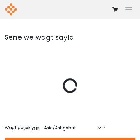
Mazmuna geç
Sene we wagt saýla
Wagt guşaklygy: